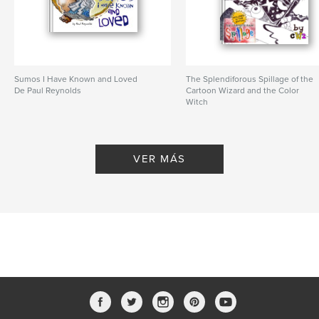
Sumos I Have Known and Loved
The Splendiforous Spillage of the
De Paul Reynolds
Cartoon Wizard and the Color
Witch
De Paul Reynolds, Teddy Swecker
VER MÁS