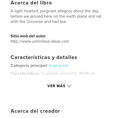
Acerca del libro
A light hearted, poignant allegory about the day
before we arrived here on the earth plane and sat
with the Universe and had tea.
Sitio web del autor
http://www.unlimited-ideas.com
Características y detalles
Categoría principal:
Inspiración
Características:
Cuadrado pequeño, 18×18 cm
N.º de páginas:
20
VER MÁS
ISBN
Tapa dura impresa: 9781715309275
Fecha de publicación:
ago. 07, 2020
Idioma
English
Acerca del creador
Palabras clave