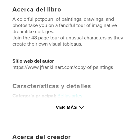
Acerca del libro
A colorful potpourri of paintings, drawings, and
photos take you on a fanciful tour of imaginative
dreamlike collages.
Join the 48 page tour of unusual characters as they
create their own visual tableaus.
Sitio web del autor
https://www.jfranklinart.com/copy-of-paintings
Características y detalles
Categoría principal:
Bellas artes
Categorías adicionales
Fotografía artística
,
Libros
VER MÁS
de arte y fotografía
Características:
Carta de EE. UU., 22×28 cm
N.º de páginas:
48
Fecha de publicación:
jun. 28, 2020
Acerca del creador