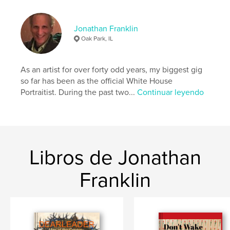
Idioma
English
Palabras clave
Jonathan Franklin
Oak Park, IL
,
,
,
,
performers
art
visual
collage
photo
As an artist for over forty odd years, my biggest gig
so far has been as the official White House
Portraitist. During the past two...
Continuar leyendo
Libros de Jonathan
Franklin