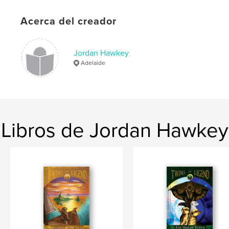
ISBN
Acerca del creador
Tapa blanda: 9781714984664
Fecha de publicación:
jun. 02, 2020
Idioma
English
Jordan Hawkey
Adelaide
Palabras clave
,
,
Ghonsor
Twins of Legend
Meerkats
Libros de Jordan Hawkey