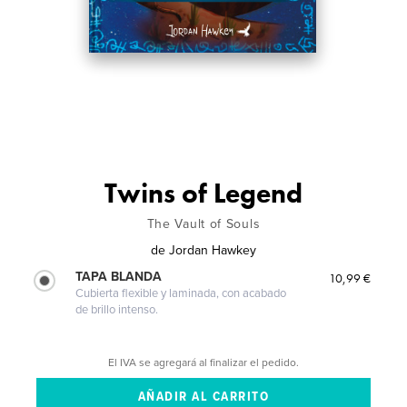
Twins of Legend
The Vault of Souls
de
Jordan Hawkey
TAPA BLANDA
10,99 €
Cubierta flexible y laminada, con acabado
de brillo intenso.
El IVA se agregará al finalizar el pedido.