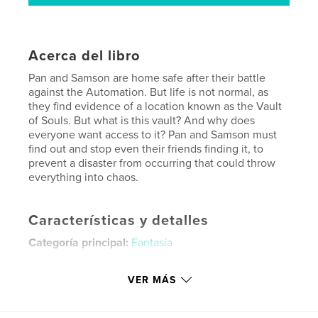
Acerca del libro
Pan and Samson are home safe after their battle
against the Automation. But life is not normal, as
they find evidence of a location known as the Vault
of Souls. But what is this vault? And why does
everyone want access to it? Pan and Samson must
find out and stop even their friends finding it, to
prevent a disaster from occurring that could throw
everything into chaos.
Características y detalles
Categoría principal:
Fantasía
Categorías adicionales
Acción/Aventuras
,
Libros
para niños
VER MÁS
Características:
13×20 cm
N.º de páginas:
204