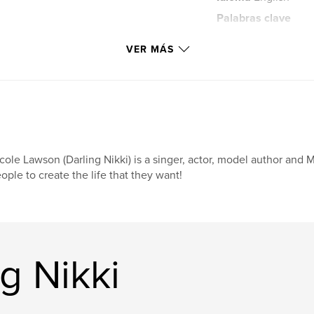
Palabras clave
,
self help
overc
VER MÁS
cole Lawson (Darling Nikki) is a singer, actor, model author and
ople to create the life that they want!
g Nikki