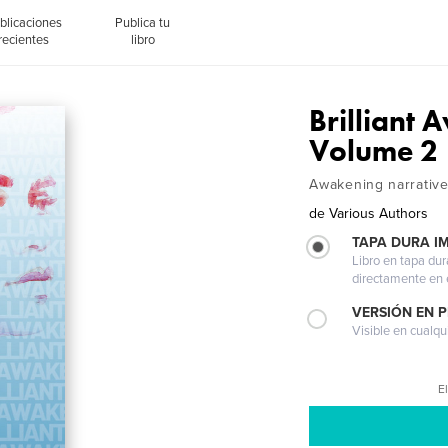
blicaciones
Publica tu
recientes
libro
Brilliant
Volume 2
Awakening narrativ
de
Various Authors
TAPA DURA I
Libro en tapa dur
directamente en e
VERSIÓN EN 
Visible en cualqu
El