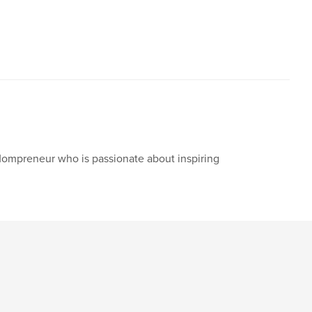
,
oming
success
 Mompreneur who is passionate about inspiring