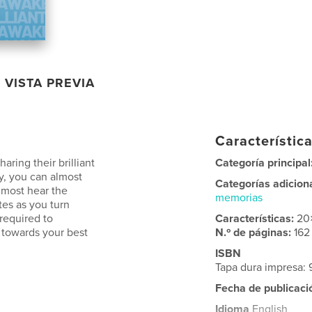
VISTA PREVIA
Característica
aring their brilliant
Categoría principal
ry, you can almost
Categorías adicion
almost hear the
memorias
tes as you turn
 required to
Características:
20
 towards your best
N.º de páginas:
162
ISBN
Tapa dura impresa: 
Fecha de publicaci
Idioma
English