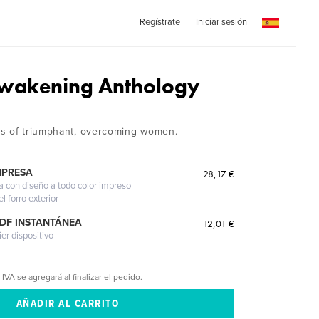
Regístrate
Iniciar sesión
 Awakening Anthology
es of triumphant, overcoming women.
MPRESA
28,17 €
a con diseño a todo color impreso
l forro exterior
PDF INSTANTÁNEA
12,01 €
ier dispositivo
 IVA se agregará al finalizar el pedido.