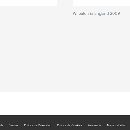
Wheaton in England 2009
urb
Precios
Política de Privacidad
Política de Cookies
Asistencia
Mapa del sitio