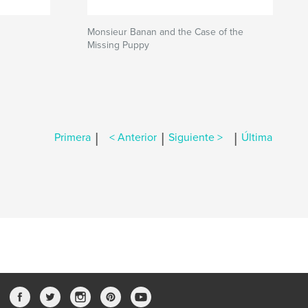
Monsieur Banan and the Case of the
Missing Puppy
|
|
|
Primera
< Anterior
Siguiente >
Última