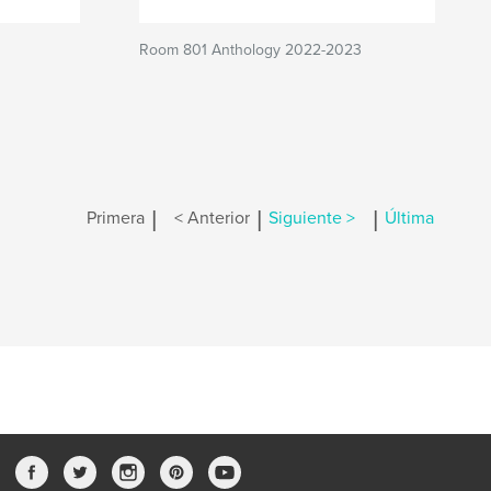
Room 801 Anthology 2022-2023
|
|
|
Primera
< Anterior
Siguiente >
Última