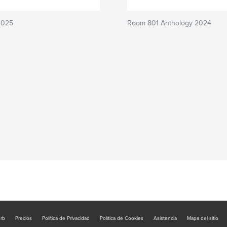
2025
Room 801 Anthology 2024
urb
Precios
Política de Privacidad
Política de Cookies
Asistencia
Mapa del sitio