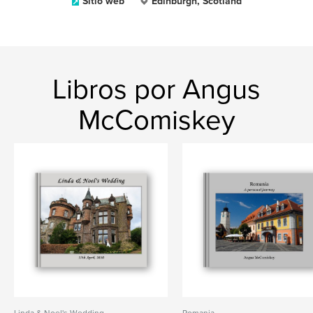
Sitio web
Edinburgh, Scotland
Libros por Angus
McComiskey