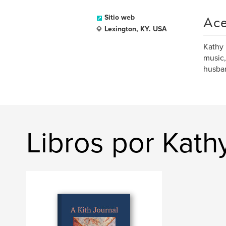
Ace
Sitio web
Lexington, KY. USA
Kathy 
music,
husban
Libros por Kat