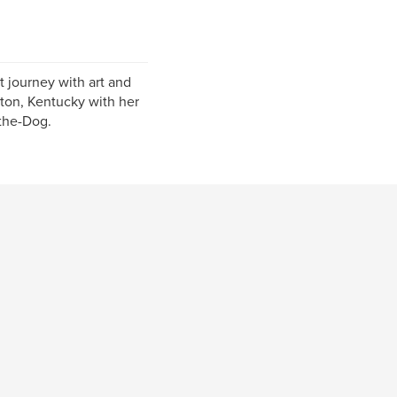
 journey with art and
gton, Kentucky with her
the-Dog.