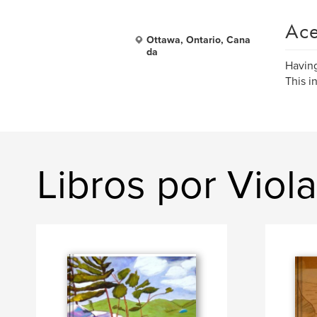
Ace
Ottawa, Ontario, Cana
da
Having
This i
Libros por Vio