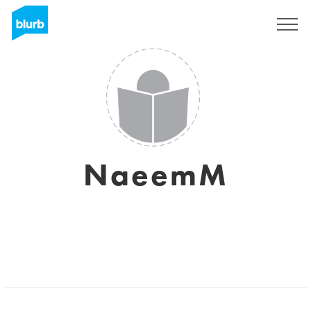
Regístrate
NaeemM