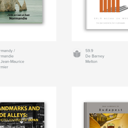
rmandy /
59.9
rmandie
De Barney
 Jean-Maurice
Melton
rmier