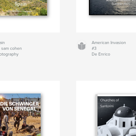
ain
American Invasion
 sam cohen
#3
otography
De Enrico