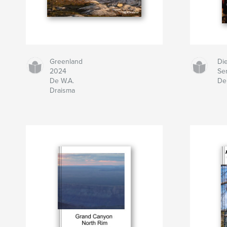
Greenland
Di
2024
Se
De W.A.
De
Draisma