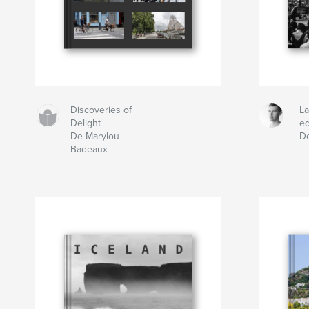
Discoveries of
La
Delight
ed
De Marylou
D
Badeaux