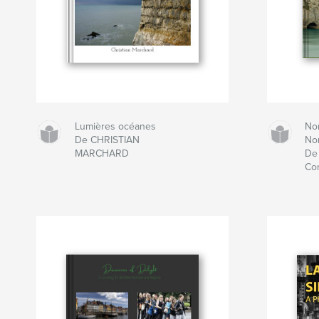
Lumières océanes
No
De CHRISTIAN
No
MARCHARD
De
Co