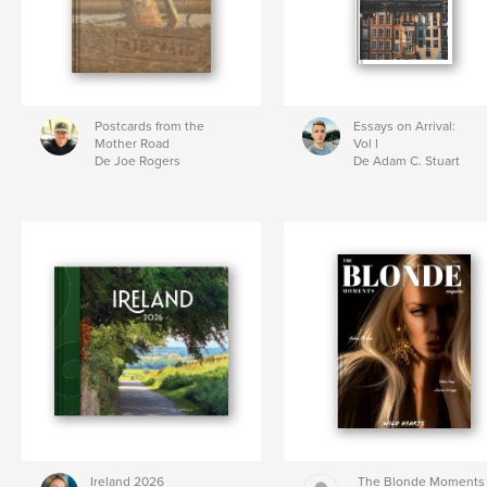
Postcards from the
Essays on Arrival:
Mother Road
Vol I
De Joe Rogers
De Adam C. Stuart
Ireland 2026
The Blonde Moments