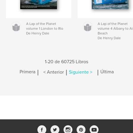
A Lap of the Planet
A Lap of the Planet
volume 1 London to Rio
volume 4 Albany to Ai
De Henry Dale
Beach
De Henry Dale
1-20 de 60725 Libros
|
|
|
Primera
< Anterior
Siguiente >
Última