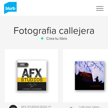
Regístrate
Fotografia callejera
Crea tu libro
AFX STUDIOS [2023 Y1
I call your name...