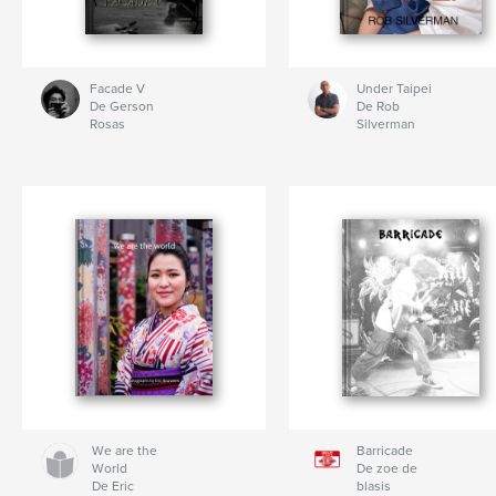
Facade V
Under Taipei
De Gerson
De Rob
Rosas
Silverman
We are the
Barricade
World
De zoe de
De Eric
blasis