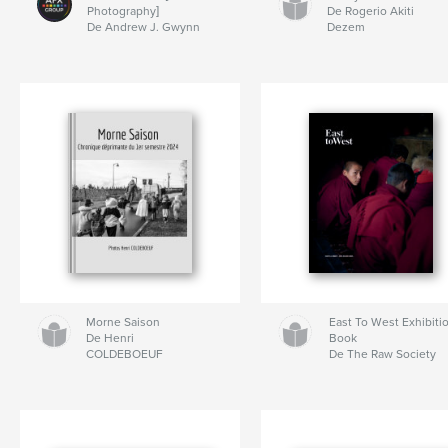
Photography]
De Rogerio Akiti
De Andrew J. Gwynn
Dezem
Morne Saison
East To West Exhibiti
De Henri
Book
COLDEBOEUF
De The Raw Society