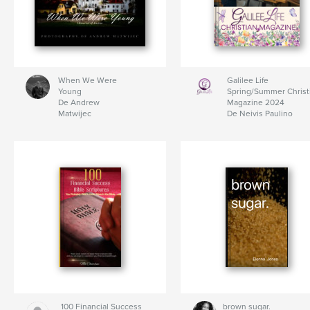
When We Were
Galilee Life
Young
Spring/Summer Christ
De Andrew
Magazine 2024
Matwijec
De Neivis Paulino
100 Financial Success
brown sugar.