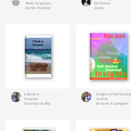
Bible Scriptures
De Elonna
De Ms Charlene
Jones
A Book to
Insights A Self Guided
Treasure
Journal
De Emily van Rijn
De Keith A Campbell