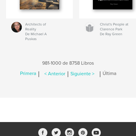
Architects of
Christ's People at
Reality
Clarence Park
De Michael A
De Ray Green
Puskas
981-1000 de 8758 Libros
|
|
|
Primera
< Anterior
Siguiente >
Última