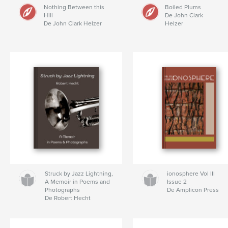
Nothing Between this
Boiled Plums
Hill
De John Clark
De John Clark Helzer
Helzer
Struck by Jazz Lightning,
ionosphere Vol III
A Memoir in Poems and
Issue 2
Photographs
De Amplicon Press
De Robert Hecht