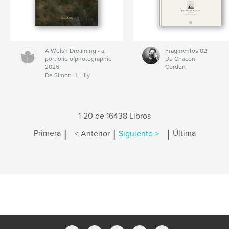
A Welsh Dreaming - a
Fragmentos 02
portfolio ofphotographic
De Chacon
2026
Cordon
De Simon H Lilly
1-20 de 16438 Libros
|
|
|
Primera
< Anterior
Siguiente >
Última