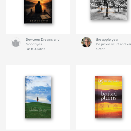
Bewteen Dreams and
the apple year
Goodbyes
De jackie scutt and ka
De B.J.Davis
slater