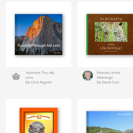
Yosemite Thru My
Portraits of the
Lens
Okavango
De Chris Nygren
De David Cuin