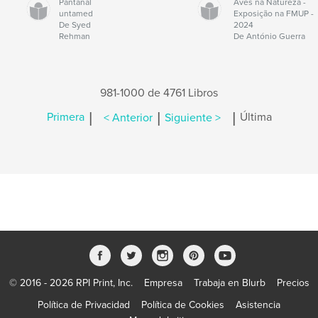
Pantanal
Aves na Natureza -
untamed
Exposição na FMUP -
De Syed
2024
Rehman
De António Guerra
981-1000 de 4761 Libros
|
|
|
Primera
< Anterior
Siguiente >
Última
© 2016 - 2026 RPI Print, Inc.
Empresa
Trabaja en Blurb
Precios
Política de Privacidad
Política de Cookies
Asistencia