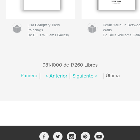
Lisa Golightly: New
Kevin Yaun: In Betwe
Paintings
Walls
De Billis Williams Gallery
De Billis Williams Gall
981-1000 de 17260 Libros
|
|
|
Primera
< Anterior
Siguiente >
Última