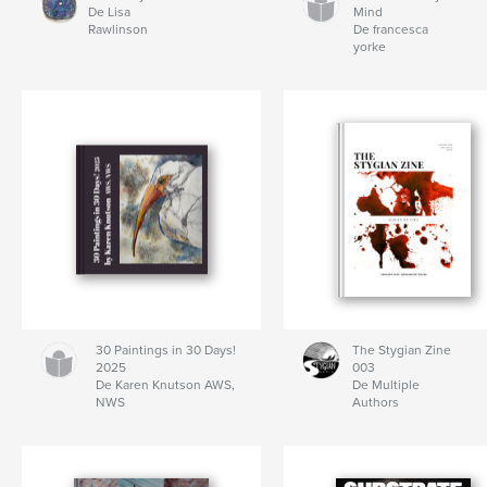
De Lisa
Mind
Rawlinson
De francesca
yorke
30 Paintings in 30 Days!
The Stygian Zine
2025
003
De Karen Knutson AWS,
De Multiple
NWS
Authors