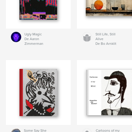
Ugly Magic
Still Life, Still
De Aaron
Alive
Zimmerman
De Bo Arnklit
Some Say She
Cartoons of my