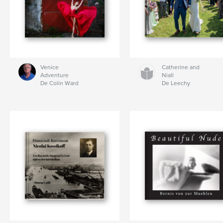
Venice
Catherine and
Adventure
Niall
De Colin Ward
De Leechy