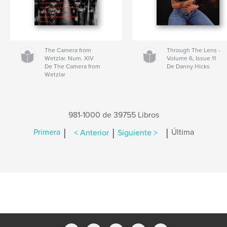
The Camera from
Through The Lens -
Wetzlar. Num. XIV
Volume 6, Issue 11
De The Camera from
De Danny Hicks
Wetzlar
981-1000 de 39755 Libros
|
|
|
Primera
< Anterior
Siguiente >
Última