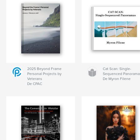
2025 Beyond Frame
Cat Scan: Single-
Personal Projects by
Sequenced Panorama
Veterans
De Myron Filene
De CPAC