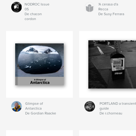
NODROC Issue
'A cerasa d'a
05
Recca
De chacon
De Susy Ferrara
cordon
Glimpse of
PORTLAND a transien
Antarctica
guide
De Gordian Raacke
De r.chorneau