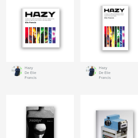
Hazy
Hazy
De Elie
De Elie
Francis
Francis