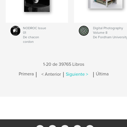
NODROC Issue
Digital Photography
01
Volume 8
De chacon
De Fordham Universit
cordon
1-20 de 39765 Libros
|
|
|
Primera
< Anterior
Siguiente >
Última