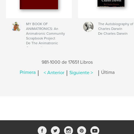
MY BOOK OF
The Autobiography of
ANIMATRONICS: An
Charles Darwin
Animatronic Community
De Charles Darwin
Scrapbook Project
De The Animatronic
Community
981-1000 de 17651 Libros
|
|
|
Primera
< Anterior
Siguiente >
Última