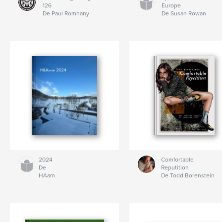
126
Europe
De Paul Romhany
De Susan Rowan
2024
Comfortable
De
Reputition
HAam
De Todd Borenstein