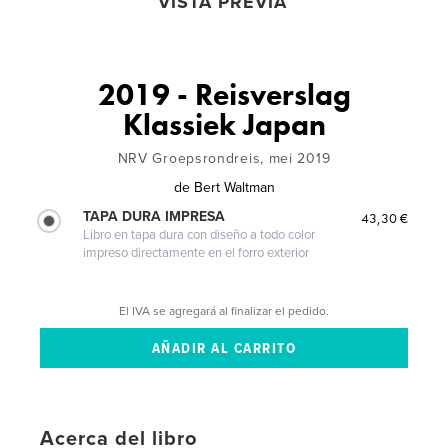
VISTA PREVIA
2019 - Reisverslag
Klassiek Japan
NRV Groepsrondreis, mei 2019
de
Bert Waltman
TAPA DURA IMPRESA
43,30 €
Libro en tapa dura con diseño a todo color
impreso directamente en el forro exterior
El IVA se agregará al finalizar el pedido.
Acerca del libro