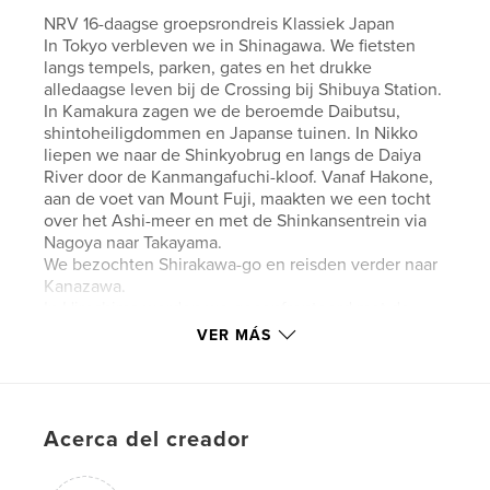
NRV 16-daagse groepsrondreis Klassiek Japan
In Tokyo verbleven we in Shinagawa. We fietsten
langs tempels, parken, gates en het drukke
alledaagse leven bij de Crossing bij Shibuya Station.
In Kamakura zagen we de beroemde Daibutsu,
shintoheiligdommen en Japanse tuinen. In Nikko
liepen we naar de Shinkyobrug en langs de Daiya
River door de Kanmangafuchi-kloof. Vanaf Hakone,
aan de voet van Mount Fuji, maakten we een tocht
over het Ashi-meer en met de Shinkansentrein via
Nagoya naar Takayama.
We bezochten Shirakawa-go en reisden verder naar
Kanazawa.
In Hiroshima werden we geconfronteerd met de
verschrikkingen van de atoombom. We waren op
VER MÁS
het heilige eiland Miyajima en in Nijo zagen we het
‘Gouden Paviljoen’.
In Kyoto fietsten we door de geishawijken Gion en
Miyagawacho en ontmoetten we Maiko’s. Een
Acerca del creador
bijzondere en onvergetelijke rondreis!