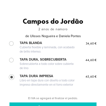
Campos do Jordão
2 anos de namoro
de
Ulisses Nogueira e Daniela Pontes
TAPA BLANDA
34,60 €
Cubierta flexible y laminada, con acabado
de brillo intenso.
TAPA DURA, SOBRECUBIERTA
44,60 €
Sobrecubierta a todo color sobre cubierta
de lino
TAPA DURA IMPRESA
45,60 €
Libro en tapa dura con diseño a todo color
impreso directamente en el forro exterior
El IVA se agregará al finalizar el pedido.