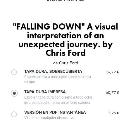
"FALLING DOWN" A visual
interpretation of an
unexpected journey. by
Chris Ford
de
Chris Ford
TAPA DURA, SOBRECUBIERTA
57,77 €
Sobrecubierta a todo color sobre cubierta
de lino
TAPA DURA IMPRESA
60,77 €
Libro en tapa dura con diseño a todo color
impreso directamente en el forro exterior
VERSIÓN EN PDF INSTANTÁNEA
5,76 €
Visible en cualquier dispositivo