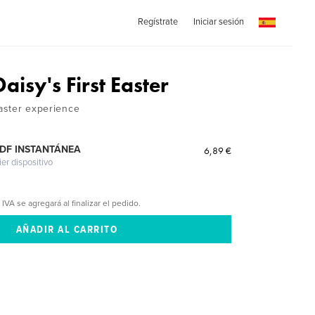
Regístrate
Iniciar sesión
aisy's First Easter
Easter experience
PDF INSTANTÁNEA
6,89 €
ier dispositivo
 IVA se agregará al finalizar el pedido.