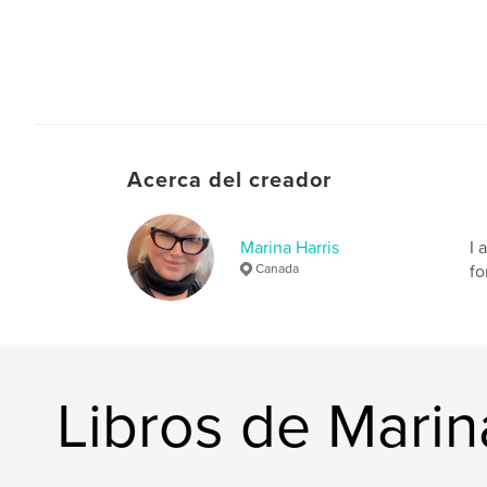
Acerca del creador
Marina Harris
I 
Canada
fo
Libros de Marin