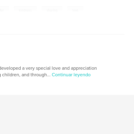
,
,
,
ter
kindness
sharing
love
 developed a very special love and appreciation
g children, and through...
Continuar leyendo