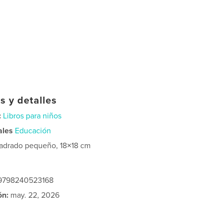
s y detalles
:
Libros para niños
ales
Educación
adrado pequeño, 18×18 cm
: 9798240523168
ón:
may. 22, 2026