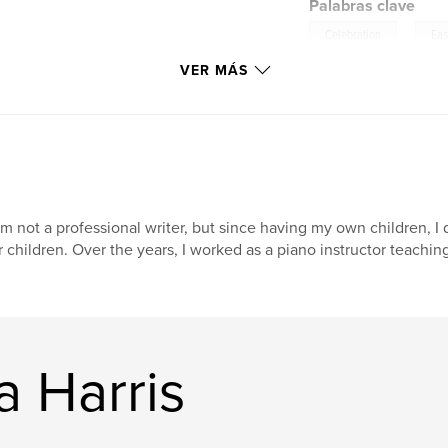
Palabras clave
,
Celebration
Eas
VER MÁS
am not a professional writer, but since having my own children, I
r children. Over the years, I worked as a piano instructor teachin
a Harris