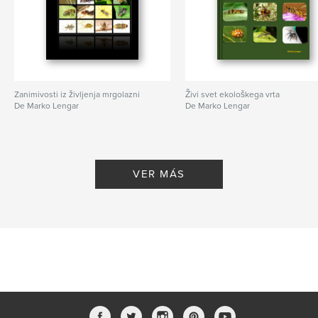
Zanimivosti iz življenja mrgolazni
Živi svet ekološkega vrta
De Marko Lengar
De Marko Lengar
VER MÁS