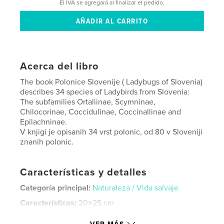
El IVA se agregará al finalizar el pedido.
Acerca del libro
The book Polonice Slovenije ( Ladybugs of Slovenia)
describes 34 species of Ladybirds from Slovenia:
The subfamilies Ortaliinae, Scymninae,
Chilocorinae, Coccidulinae, Coccinallinae and
Epilachninae.
V knjigi je opisanih 34 vrst polonic, od 80 v Sloveniji
znanih polonic.
Características y detalles
Categoría principal:
Naturaleza / Vida salvaje
Características:
20×25 cm
N.º de páginas:
70