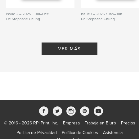
Issue 2 – 2025 _ Jul–Dec
Issue 1 – 2025 / Jan–Jun
De Stephane Chung
De Stephane Chung
VER MÁS
© 2016 - 2026 RPI Print, Inc.
Empresa
Trabaja en Blurb
Precios
Política de Privacidad
Política de Cookies
Asistencia