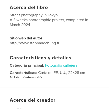
Acerca del libro
Street photography in Tokyo,
A 3 weeks photographic project, completed in
March 2024
Sitio web del autor
http://www.stephanechung.fr
Características y detalles
Categoría principal:
Fotografia callejera
Características:
Carta de EE. UU., 22×28 cm
N.º de páginas:
60
Fecha de publicación:
sep. 01, 2024
Idioma
English
Palabras clave
Acerca del creador
,
,
,
street
photography
Japan
Tokyo