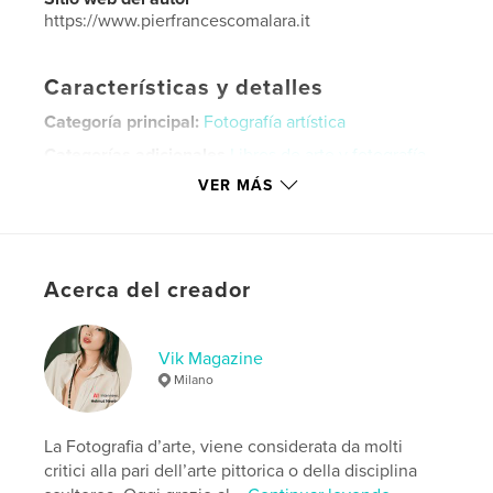
https://www.pierfrancescomalara.it
Características y detalles
Categoría principal:
Fotografía artística
Categorías adicionales
Libros de arte y fotografía
VER MÁS
Características:
Cuadrado pequeño, 18×18 cm
N.º de páginas:
48
ISBN
Tapa blanda: 9798211154759
Acerca del creador
Fecha de publicación:
jun. 11, 2023
Idioma
Italian
Vik Magazine
Palabras clave
Milano
Fotografia;polaroid;
La Fotografia d’arte, viene considerata da molti
critici alla pari dell’arte pittorica o della disciplina