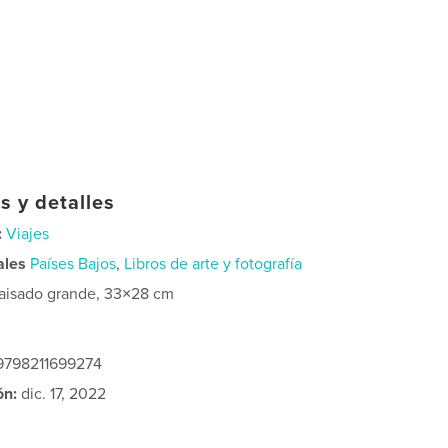
s y detalles
:
Viajes
ales
Países Bajos
,
Libros de arte y fotografía
aisado grande, 33×28 cm
 9798211699274
ón:
dic. 17, 2022