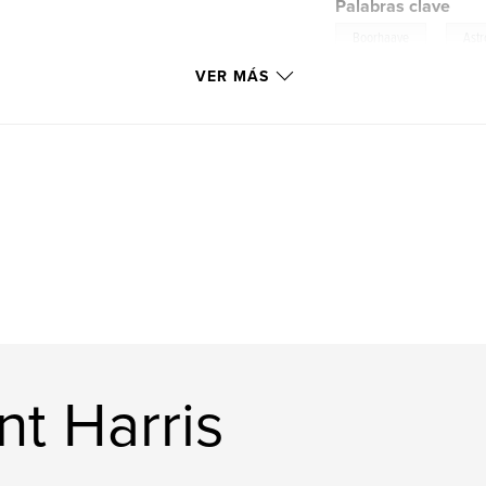
Palabras clave
,
Boorhaave
Ast
VER MÁS
nt Harris