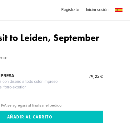
Regístrate
Iniciar sesión
sit to Leiden, September
nnce
MPRESA
79,25 €
a con diseño a todo color impreso
l forro exterior
 IVA se agregará al finalizar el pedido.