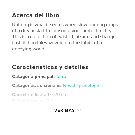
Acerca del libro
Nothing is what it seems when slow burning drops
of a dream start to consume your perfect reality.
This is a collection of twisted, bizarre and strange
flash fiction tales woven into the fabric of a
decaying world.
Características y detalles
Categoría principal:
Terror
Categorías adicionales
Novela psicológica
Características:
13×20 cm
N.º de páginas:
108
ISBN
VER MÁS
Tapa blanda: 9781006413421
Fecha de publicación:
oct. 11, 2021
Idioma
English