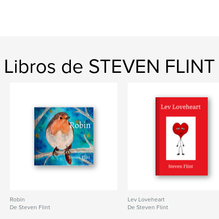
Libros de STEVEN FLINT
Robin
Lev Loveheart
De Steven Flint
De Steven Flint