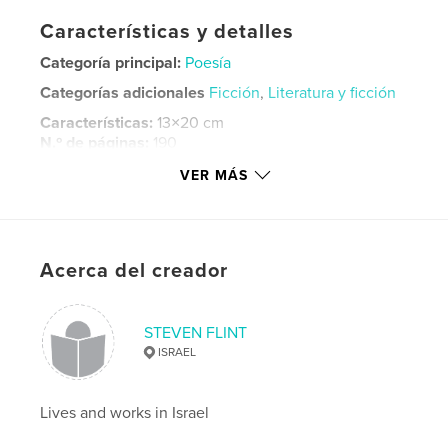
Características y detalles
Categoría principal:
Poesía
Categorías adicionales
Ficción
,
Literatura y ficción
Características:
13×20 cm
N.º de páginas:
190
Fecha de publicación:
may. 15, 2021
VER MÁS
Idioma
English
Palabras clave
,
,
,
poetry for women
love poems
Nature poetry
Acerca del creador
haiku
STEVEN FLINT
ISRAEL
Lives and works in Israel